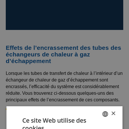
Effets de l’encrassement des tubes des
échangeurs de chaleur à gaz
d’échappement
Lorsque les tubes de transfert de chaleur à l’intérieur d’un
échangeur de chaleur de gaz d’échappement sont
encrassés, l’efficacité du système est considérablement
réduite. Vous trouverez ci-dessous quelques-uns des
principaux effets de l’encrassement de ces composants.
Réduction du taux de transfert de chaleur :
×
L’encrassement crée une couche isolante sur les
Ce site Web utilise des
surfaces des tubes, limitant le transfert de chaleur entre
cookies
DUTCH