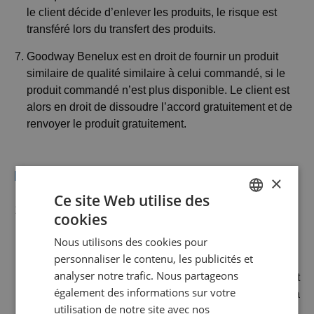
le client décide d’enlever les produits, le risque est
transféré lors du transfert des produits.
Goodway Benelux est en droit de fournir un produit
similaire de qualité similaire à celui commandé, si le
produit commandé n’est plus disponible. Le client est
alors en droit de dissoudre l’accord gratuitement et de
renvoyer le produit gratuitement.
Paiement
×
Ce site Web utilise des
Le client doit effectuer les paiements à Goodway
cookies
DUTCH
Benelux conformément aux méthodes de paiement
Nous utilisons des cookies pour
indiquées dans la procédure de commande et
GOODWAY BENELUX - EN
personnaliser le contenu, les publicités et
éventuellement sur le site web. Goodway Benelux est
GOODWAY BENELUX - DE
analyser notre trafic. Nous partageons
libre de choisir ses méthodes de paiement, qui peuvent
également des informations sur votre
FRENCH
changer de temps à autre. En cas de paiement après la
utilisation de notre site avec nos
livraison, le client dispose d’un délai de paiement de