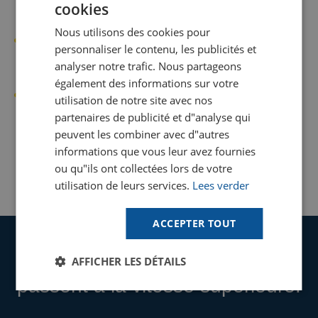
la livraison et d’informer immédiatement Goodway
cookies
DUTCH
Benelux de tout dommage visible ou article manquant.
Nous utilisons des cookies pour
GOODWAY BENELUX - EN
Les produits doivent être manipulés et stockés
personnaliser le contenu, les publicités et
conformément aux instructions du fabricant pour rester
GOODWAY BENELUX - DE
analyser notre trafic. Nous partageons
éligibles au retour.
également des informations sur votre
FRENCH
Les réclamations concernant des produits défectueux
utilisation de notre site avec nos
SPANISH
ou incorrects doivent être signalées rapidement pour
partenaires de publicité et d"analyse qui
permettre l’inspection et le remplacement ou la
peuvent les combiner avec d"autres
réparation selon le cas.
informations que vous leur avez fournies
Trouvez votre solution
ou qu"ils ont collectées lors de votre
Utilisez notre outil en ligne pour vérifier si les
utilisation de leurs services.
Lees verder
équipements Goodway conviennent à votre
application (actuellement disponible
uniquement en anglais).
ACCEPTER TOUT
Vos processus de nettoyage et
Parlez à un expert
AFFICHER LES DÉTAILS
d'entretien
Prenez rendez-vous en ligne avec l'un de nos
spécialistes pour discuter de vos besoins en
passent à la vitesse supérieure!
matière de nettoyage et recevoir des conseils.