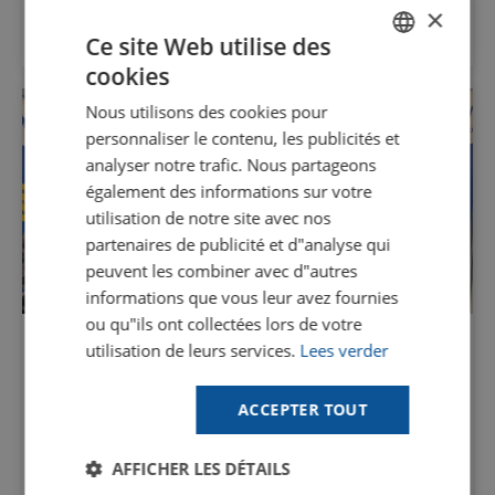
×
Visitez le site de l'exposition
Ce site Web utilise des
cookies
DUTCH
Nous utilisons des cookies pour
GOODWAY BENELUX - EN
personnaliser le contenu, les publicités et
GOODWAY BENELUX - DE
analyser notre trafic. Nous partageons
également des informations sur votre
FRENCH
utilisation de notre site avec nos
SPANISH
partenaires de publicité et d"analyse qui
peuvent les combiner avec d"autres
informations que vous leur avez fournies
Trouvez votre solution
ou qu"ils ont collectées lors de votre
Utilisez notre outil en ligne pour vérifier si les
utilisation de leurs services.
Lees verder
Allemagne
25 novembre 2025
équipements Goodway conviennent à votre
application (actuellement disponible
Heatexpo, Dortmund
uniquement en anglais).
ACCEPTER TOUT
Heatexpo est un salon professionnel pour la transition
énergétique et thermique. Goodway y a présenté ses
Parlez à un expert
solutions.
AFFICHER LES DÉTAILS
Prenez rendez-vous en ligne avec l'un de nos
spécialistes pour discuter de vos besoins en