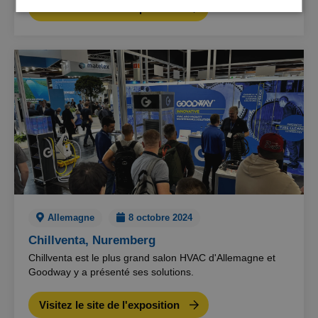
Visitez le site de l'exposition
matière de nettoyage et recevoir des conseils.
Allemagne
8 octobre 2024
Chillventa, Nuremberg
Chillventa est le plus grand salon HVAC d'Allemagne et
Goodway y a présenté ses solutions.
Visitez le site de l'exposition