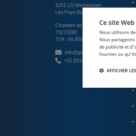
4251 LD Werkendam
Les Pays-Bas
Ce site Web 
Chambre de commerce:
Nous utilisons des
73272280
Nous partageons é
TVA : NL859432221B01
de publicité et d
info@goodwaybenelux.nl
fournies ou qu"ils
+31 (0)183 216 170
AFFICHER LES
Tro
Util
pour
équ
con
appl
dis
angl