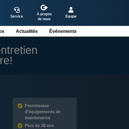
À propos
Service
Équipe
de nous
os
Actualités
Événements
lands
sh
ntretien
ch
re!
ol
Fournisseur
d'équipements de
maintenance
Plus de 30 ans