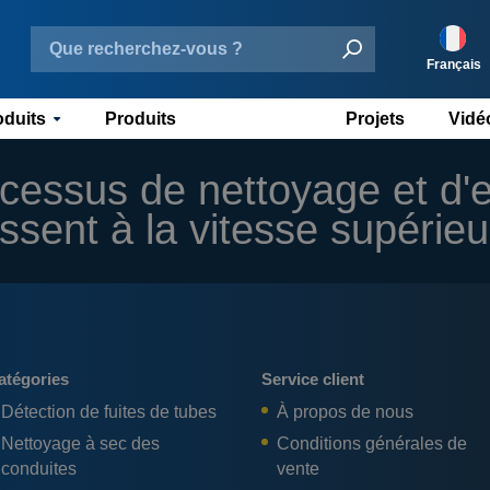
Français
duits
Produits
Projets
Vidé
Neder
Engli
cessus de nettoyage et d'e
Deuts
ssent à la vitesse supérieu
Españ
atégories
Service client
Détection de fuites de tubes
À propos de nous
Nettoyage à sec des
Conditions générales de
conduites
vente