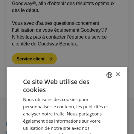
Goodway®, afin d’obtenir des résultats optimaux
dès le début.
Vous avez d’autres questions concernant
l’utilisation de votre équipement Goodway®?
N’hésitez pas à contacter l’équipe du service
clientèle de Goodway Benelux.
Service client
×
Ce site Web utilise des
cookies
DUTCH
Nous utilisons des cookies pour
GOODWAY BENELUX - EN
personnaliser le contenu, les publicités et
GOODWAY BENELUX - DE
analyser notre trafic. Nous partageons
également des informations sur votre
FRENCH
Recommandé pour vous
utilisation de notre site avec nos
SPANISH
Plus de vidéos susceptibles de vous