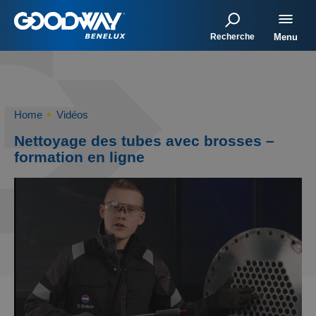
Recherche
Menu
Home
Vidéos
Nettoyage des tubes avec brosses –
formation en ligne