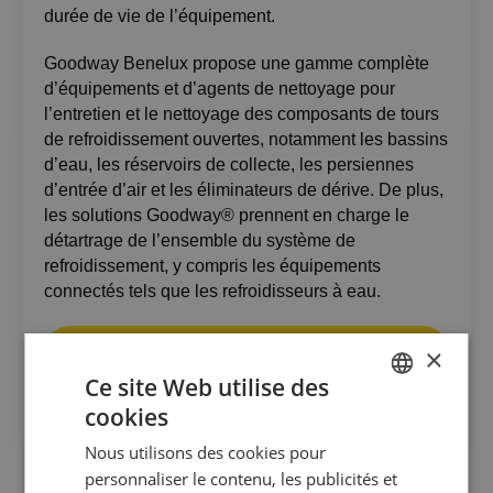
durée de vie de l’équipement.
Goodway Benelux propose une gamme complète
d’équipements et d’agents de nettoyage pour
l’entretien et le nettoyage des composants de tours
de refroidissement ouvertes, notamment les bassins
d’eau, les réservoirs de collecte, les persiennes
d’entrée d’air et les éliminateurs de dérive. De plus,
les solutions Goodway® prennent en charge le
détartrage de l’ensemble du système de
refroidissement, y compris les équipements
connectés tels que les refroidisseurs à eau.
En savoir plus sur cette technologie de
×
nettoyage
Ce site Web utilise des
cookies
DUTCH
Nous utilisons des cookies pour
GOODWAY BENELUX - EN
personnaliser le contenu, les publicités et