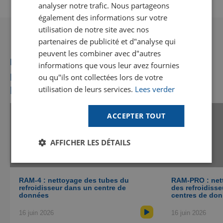
GOODWAY BENELUX - DE
analyser notre trafic. Nous partageons
également des informations sur votre
FRENCH
utilisation de notre site avec nos
SPANISH
partenaires de publicité et d"analyse qui
peuvent les combiner avec d"autres
Recommandé pour vous
informations que vous leur avez fournies
Trouvez votre solution
Plus de vidéos susceptibles de vous
ou qu"ils ont collectées lors de votre
Utilisez notre outil en ligne pour vérifier si les
plaire
utilisation de leurs services.
Lees verder
équipements Goodway conviennent à votre
application (actuellement disponible
uniquement en anglais).
ACCEPTER TOUT
Parlez à un expert
AFFICHER LES DÉTAILS
Prenez rendez-vous en ligne avec l'un de nos
spécialistes pour discuter de vos besoins en
matière de nettoyage et recevoir des conseils.
RAM-4 : nettoyage des tubes du
RAM-PRO : net
refroidisseur dans un centre de
des refroidisse
données
centres de do
16 juin 2026
16 juin 2026